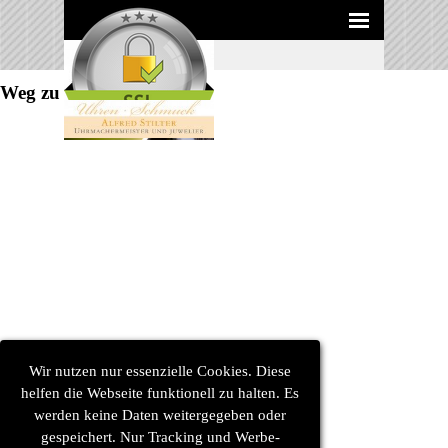
Direkt zum Seiteninhalt
Menü überspringen
Weg zu uns
Wir nutzen nur essenzielle Cookies. Diese
helfen die Webseite funktionell zu halten. Es
werden keine Daten weitergegeben oder
gespeichert. Nur Tracking und Werbe-